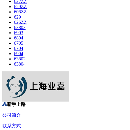
627ZZ
629ZZ
608ZZ
629
626ZZ
63803
6903
6804
6705
6704
6904
63802
63804
新手上路
公司简介
联系方式