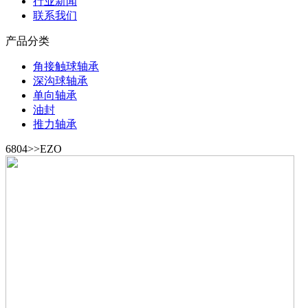
行业新闻
联系我们
产品分类
角接触球轴承
深沟球轴承
单向轴承
油封
推力轴承
6804>>EZO