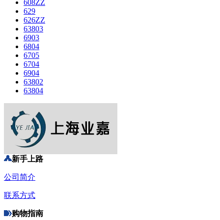
608ZZ
629
626ZZ
63803
6903
6804
6705
6704
6904
63802
63804
新手上路
公司简介
联系方式
购物指南