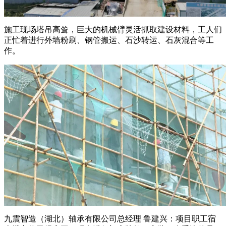
施工现场塔吊高耸，巨大的机械臂灵活抓取建设材料，工人们
正忙着进行外墙粉刷、钢管搬运、石沙转运、石灰混合等工
作。
九震智造（湖北）轴承有限公司总经理 鲁建兴：项目职工宿